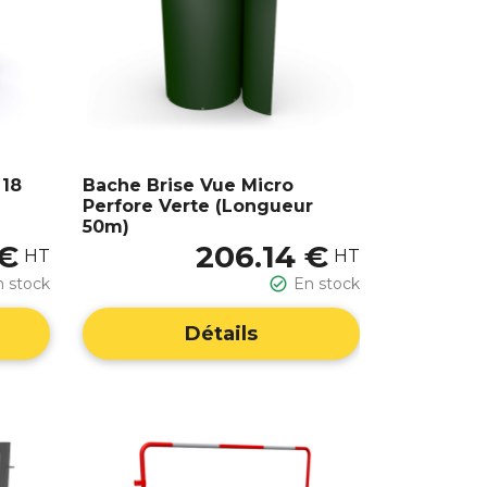
 18
Bache Brise Vue Micro
Perfore Verte (Longueur
50m)
 €
206.14 €
HT
HT
n stock

En stock
Détails