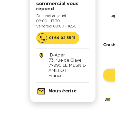
commercial vous
répond
Du lundi au jeudi
08:00 - 17:30
Vendredi 08:00 - 16:30

01 64 02 55 11
Crash
ID-Acier
73, rue de Claye
77990 LE MESNIL-
AMELOT
France
Nous écrire