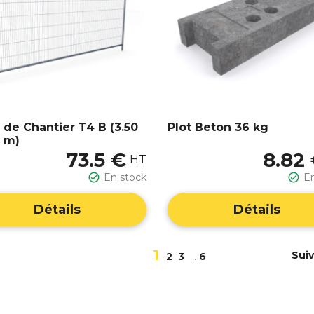
e de Chantier T4 B (3.50
Plot Beton 36 kg
2 m)
73.5 €
8.82
HT

En stock

E
Détails
Détails
1
Sui
2
3
…
6