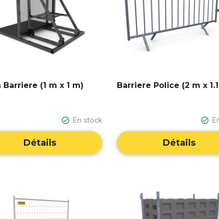
 Barriere (1 m x 1 m)
Barriere Police (2 m x 1.

En stock

E
Détails
Détails