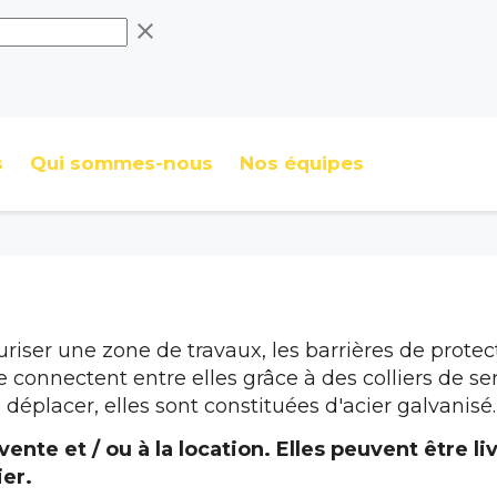
clear
s
Qui sommes-nous
Nos équipes
riser une zone de travaux, les barrières de protec
 connectent entre elles grâce à des colliers de ser
à déplacer, elles sont constituées d'acier galvanisé.
vente et / ou à la location. Elles peuvent être l
ier.