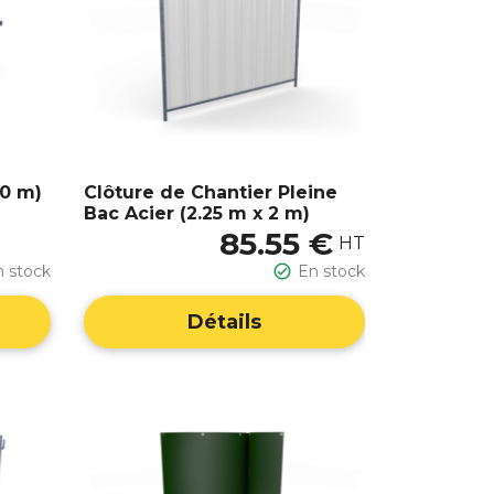
10 m)
Clôture de Chantier Pleine
Bac Acier (2.25 m x 2 m)
85.55 €
HT
n stock

En stock
Détails