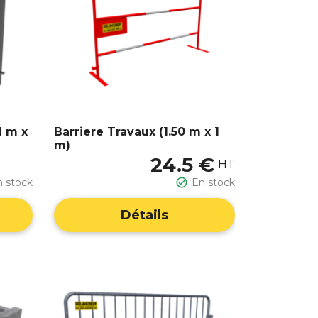
1 m x
Barriere Travaux (1.50 m x 1
m)
24.5 €
HT
n stock

En stock
Détails