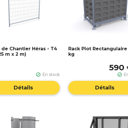
e de Chantier Héras - T4
Rack Plot Rectangulaire
25 m x 2 m)
kg
590

En stock

E
Détails
Détails