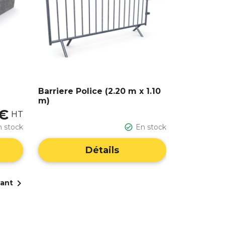
Barriere Police (2.20 m x 1.10
m)
 €
HT
n stock

En stock
Détails

vant