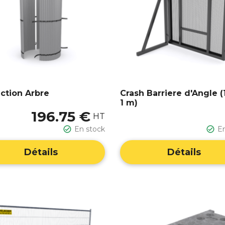
ction Arbre
Crash Barriere d'Angle (
1 m)
196.75 €
HT

En stock

E
Détails
Détails