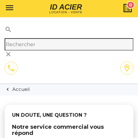
0

ID ACIER
LOCATION - VENTE
search
clear
call
location_on
01 64 02 55 11
Itinéraire
Accueil
UN DOUTE, UNE QUESTION ?
Notre service commercial vous
répond