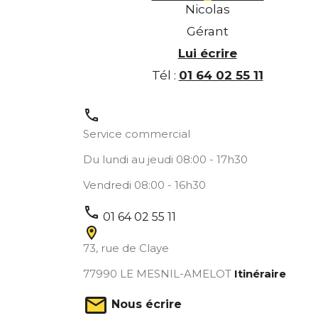
Nicolas
Gérant
Lui écrire
Tél :
01 64 02 55 11
call
Service commercial
Du lundi au jeudi 08:00 - 17h30
Vendredi 08:00 - 16h30
call
01 64 02 55 11
73, rue de Claye
77990
LE MESNIL-AMELOT
Itinéraire
Nous écrire