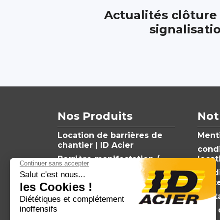
Actualités clôture
signalisati
Nos Produits
Not
Location de barrières de
Menti
chantier | ID Acier
condi
Barrière manifestation /
locat
achat et location barrière
condi
événementiel
vent
Barrière de foule compet'
Cont
sport / location barrière
Plan 
événementiel