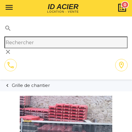
0

ID ACIER
LOCATION - VENTE
search
clear
call
location_on
01 64 02 55 11
Itinéraire
Grille de chantier