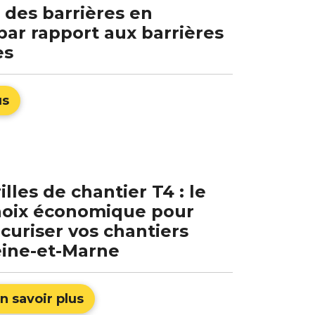
 des barrières en
par rapport aux barrières
es
us
illes de chantier T4 : le
hoix économique pour
curiser vos chantiers
eine-et-Marne
n savoir plus