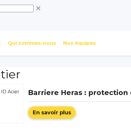
clear
s
Qui sommes-nous
Nos équipes
tier
Barriere Heras : protection 
En savoir plus