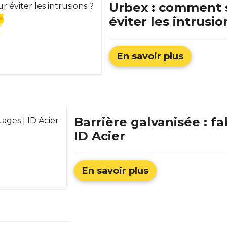
Urbex : comment s
éviter les intrusio
En savoir plus
Barrière galvanisée : fa
ID Acier
En savoir plus