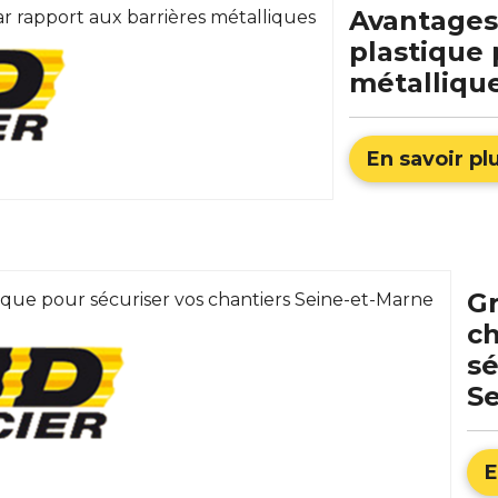
Avantages
plastique 
métalliqu
En savoir pl
Gr
c
sé
S
E