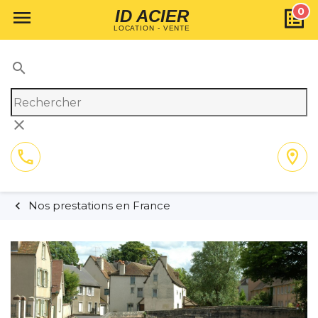
0

ID ACIER
LOCATION - VENTE
search
clear
call
location_on
01 64 02 55 11
Itinéraire
Nos prestations en France