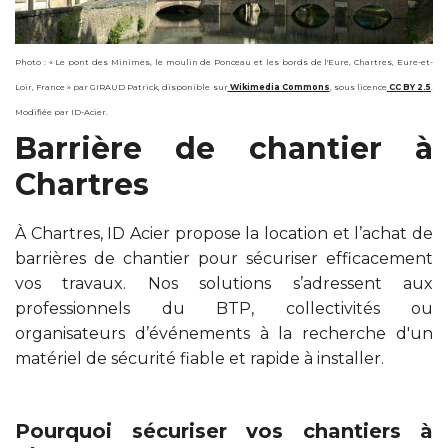
Photo : « Le pont des Minimes, le moulin de Ponceau et les bords de l'Eure, Chartres, Eure-et-
Loir, France » par GIRAUD Patrick, disponible sur
Wikimedia Commons
, sous licence
CC BY 2.5
.
Modifiée par ID-Acier.
Barrière de chantier à
Chartres
À Chartres, ID Acier propose la location et l’achat de
barrières de chantier pour sécuriser efficacement
vos travaux. Nos solutions s’adressent aux
professionnels du BTP, collectivités ou
organisateurs d’événements à la recherche d'un
matériel de sécurité fiable et rapide à installer.
Pourquoi sécuriser vos chantiers à