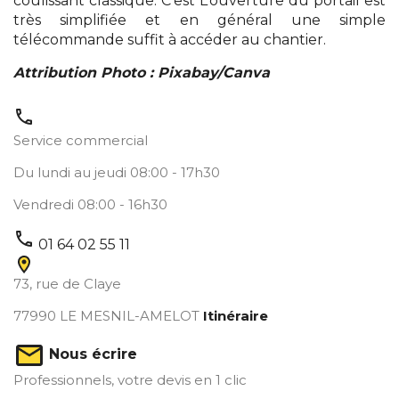
coulissant classique. C'est L’ouverture du portail est
très simplifiée et en général une simple
télécommande suffit à accéder au chantier.
Attribution Photo : Pixabay/Canva
call
Service commercial
Du lundi au jeudi 08:00 - 17h30
Vendredi 08:00 - 16h30
call
01 64 02 55 11
73, rue de Claye
77990
LE MESNIL-AMELOT
Itinéraire
Nous écrire
Professionnels,
votre devis en 1 clic