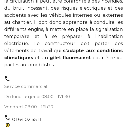
la circulation. Il peut être confronté à des incendies,
du bruit incessant, des risques électriques et des
accidents avec les véhicules internes ou externes
au chantier. Il doit donc apprendre à conduire les
différents engins, à mettre en place la signalisation
temporaire et à se préparer à l'habilitation
électrique. Le constructeur doit porter des
vêtements de travail qui
s'adapte aux conditions
climatiques
et un
gilet fluorescent
pour être vu
par les automobilistes.
call
Service commercial
Du lundi au jeudi 08:00 - 17h30
Vendredi 08:00 - 16h30
call
01 64 02 55 11