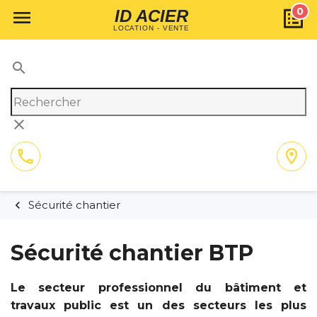
0

ID ACIER
LOCATION - VENTE
search
clear
call
location_on
01 64 02 55 11
Itinéraire
Sécurité chantier
Sécurité chantier BTP
Le secteur professionnel du bâtiment et
travaux public est un des secteurs les plus