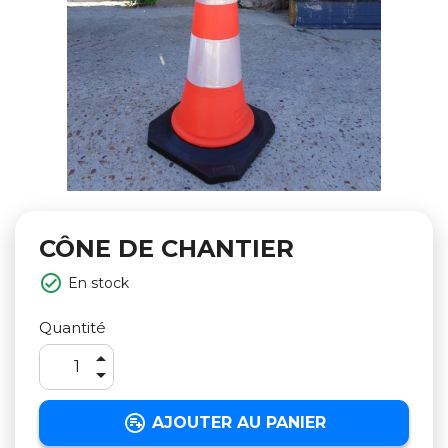
CÔNE DE CHANTIER

En stock
Quantité



AJOUTER AU PANIER